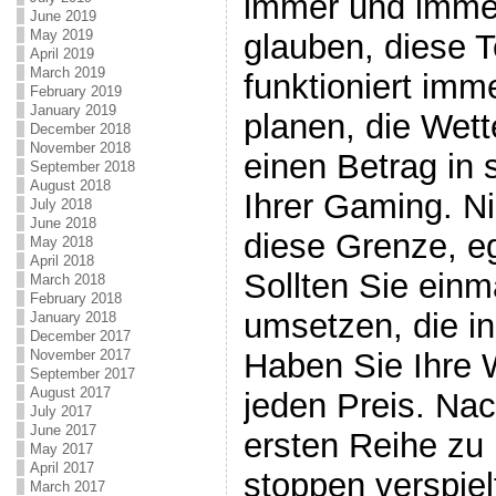
immer und imme
June 2019
May 2019
glauben, diese T
April 2019
March 2019
funktioniert im
February 2019
January 2019
planen, die Wett
December 2018
November 2018
einen Betrag in 
September 2018
August 2018
Ihrer Gaming. Ni
July 2018
June 2018
diese Grenze, eg
May 2018
April 2018
Sollten Sie einm
March 2018
February 2018
umsetzen, die in
January 2018
December 2017
Haben Sie Ihre
November 2017
September 2017
August 2017
jeden Preis. Na
July 2017
June 2017
ersten Reihe zu
May 2017
April 2017
stoppen verspiel
March 2017