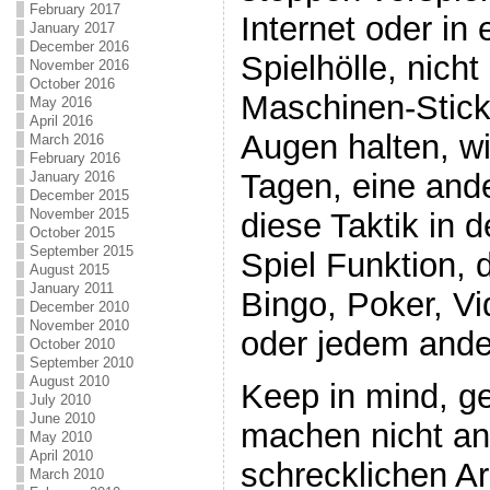
February 2017
Internet oder in
January 2017
December 2016
Spielhölle, nich
November 2016
October 2016
Maschinen-Stick.
May 2016
April 2016
Augen halten, w
March 2016
February 2016
Tagen, eine ander
January 2016
December 2015
November 2015
diese Taktik in d
October 2015
September 2015
Spiel Funktion, 
August 2015
January 2011
Bingo, Poker, V
December 2010
November 2010
oder jedem ande
October 2010
September 2010
August 2010
Keep in mind, ge
July 2010
June 2010
machen nicht an
May 2010
April 2010
schrecklichen Ar
March 2010