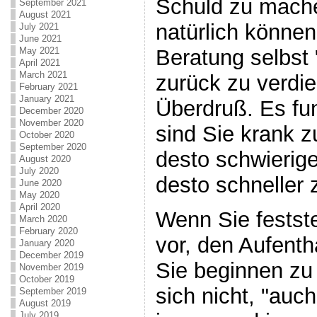
Schuld zu machen
September 2021
August 2021
natürlich können
July 2021
June 2021
Beratung selbst 
May 2021
April 2021
March 2021
zurück zu verdi
February 2021
January 2021
Überdruß. Es fun
December 2020
November 2020
sind Sie krank 
October 2020
September 2020
desto schwierige
August 2020
July 2020
desto schneller
June 2020
May 2020
April 2020
Wenn Sie festste
March 2020
February 2020
vor, den Aufenth
January 2020
December 2019
Sie beginnen zu
November 2019
October 2019
sich nicht, "auch
September 2019
August 2019
July 2019