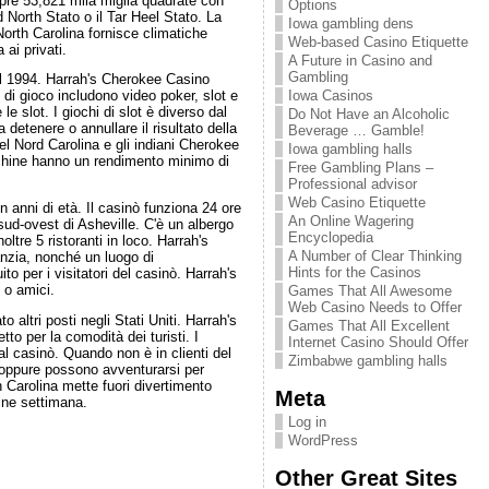
opre 53,821 mila miglia quadrate con
Options
d North Stato o il Tar Heel Stato. La
Iowa gambling dens
orth Carolina fornisce climatiche
Web-based Casino Etiquette
ai privati.
A Future in Casino and
Gambling
nel 1994. Harrah's Cherokee Casino
Iowa Casinos
 di gioco includono video poker, slot e
 le slot. I giochi di slot è diverso dal
Do Not Have an Alcoholic
a detenere o annullare il risultato della
Beverage … Gamble!
del Nord Carolina e gli indiani Cherokee
Iowa gambling halls
chine hanno un rendimento minimo di
Free Gambling Plans –
Professional advisor
Web Casino Etiquette
 anni di età. Il casinò funziona 24 ore
An Online Wagering
sud-ovest di Asheville. C'è un albergo
Encyclopedia
tre 5 ristoranti in loco. Harrah's
A Number of Clear Thinking
anzia, nonché un luogo di
Hints for the Casinos
ito per i visitatori del casinò. Harrah's
 o amici.
Games That All Awesome
Web Casino Needs to Offer
 altri posti negli Stati Uniti. Harrah's
Games That All Excellent
to per la comodità dei turisti. I
Internet Casino Should Offer
al casinò. Quando non è in clienti del
Zimbabwe gambling halls
, oppure possono avventurarsi per
 Carolina mette fuori divertimento
Meta
fine settimana.
Log in
WordPress
Other Great Sites