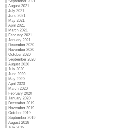
September 2021
August 2021
July 2021
June 2021
May 2021
April 2021
March 2021
February 2021
January 2021
December 2020
November 2020
October 2020
September 2020
August 2020
July 2020
June 2020
May 2020
April 2020
March 2020
February 2020
January 2020
December 2019
November 2019
October 2019
September 2019
August 2019
July 2019